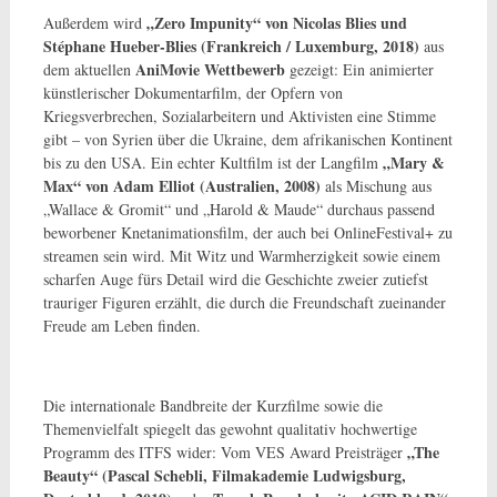
„Zero Impunity“ von Nicolas Blies und
Außerdem wird
Stéphane Hueber-Blies (Frankreich / Luxemburg, 2018)
aus
AniMovie Wettbewerb
dem aktuellen
gezeigt: Ein animierter
künstlerischer Dokumentarfilm, der Opfern von
Kriegsverbrechen, Sozialarbeitern und Aktivisten eine Stimme
gibt – von Syrien über die Ukraine, dem afrikanischen Kontinent
„Mary &
bis zu den USA. Ein echter Kultfilm ist der Langfilm
Max“ von Adam Elliot (Australien, 2008)
als Mischung aus
„Wallace & Gromit“ und „Harold & Maude“ durchaus passend
beworbener Knetanimationsfilm, der auch bei OnlineFestival+ zu
streamen sein wird. Mit Witz und Warmherzigkeit sowie einem
scharfen Auge fürs Detail wird die Geschichte zweier zutiefst
trauriger Figuren erzählt, die durch die Freundschaft zueinander
Freude am Leben finden.
Die internationale Bandbreite der Kurzfilme sowie die
Themenvielfalt spiegelt das gewohnt qualitativ hochwertige
„The
Programm des ITFS wider: Vom VES Award Preisträger
Beauty“ (Pascal Schebli, Filmakademie Ludwigsburg,