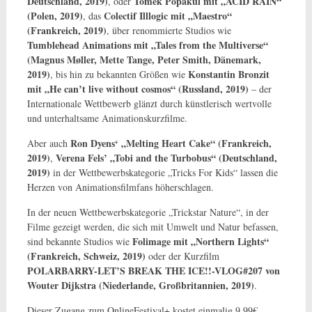
Deutschland, 2019)
Tomek Popakul mit „ACID RAIN“
, oder
(Polen, 2019)
Colectif Illlogic mit „Maestro“
, das
(Frankreich, 2019)
, über renommierte Studios wie
Tumblehead Animations mit „Tales from the Multiverse“
(Magnus Møller, Mette Tange, Peter Smith, Dänemark,
2019)
Konstantin Bronzit
, bis hin zu bekannten Größen wie
mit „He can’t live without cosmos“ (Russland, 2019)
– der
Internationale Wettbewerb glänzt durch künstlerisch wertvolle
und unterhaltsame Animationskurzfilme.
Ron Dyens‘ „Melting Heart Cake“ (Frankreich,
Aber auch
2019)
Verena Fels’ „Tobi and the Turbobus“ (Deutschland,
,
2019)
in der Wettbewerbskategorie „Tricks For Kids“ lassen die
Herzen von Animationsfilmfans höherschlagen.
In der neuen Wettbewerbskategorie „Trickstar Nature“, in der
Filme gezeigt werden, die sich mit Umwelt und Natur befassen,
Folimage mit „Northern Lights“
sind bekannte Studios wie
(Frankreich, Schweiz, 2019)
oder der Kurzfilm
POLARBARRY-LET’S BREAK THE ICE!!-VLOG#207 von
Wouter Dijkstra (Niederlande, Großbritannien, 2019)
.
Dieser Zugang zum OnlineFestival+ kostet einmalig 9,99€.