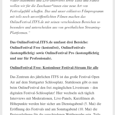
Video-Statements und Live-Interviews sowie Talks und Panels
wollen wir für die Zuschauer*innen eine neue Art von
Festivalgefühl schaffen. Das und unser exklusives Filmprogramm
mit teils noch unveröffentlichten Filmen machen das
OnlineFestival.ITFS.de mit seinen verschiedenen Bereichen so
besonders und unterscheiden uns von gewöhnlichen Streaming-
Plattformen.“
Das OnlineFestival.ITFS.de umfasst drei Bereiche:
OnlineFestival Free (kostenfrei), OnlineFestival+
(kostenpflichtig) sowie OnlineFestival Pro (kostenpflichtig
und nur für Professionals).
OnlineFestival Free: Kostenloser Festival-Stream für alle
Das Zentrum des jährlichen ITFS ist das große Festival-Open
Air auf dem Stuttgarter Schlossplatz. Stattdessen gibt es nun
beim OnlineFestival den frei zugänglichen Livestream – den
digitalen Festival-Schlossplatz! Hier wechseln sich täglich
Interviews mit Moderationen, Live-Panels, Kurzfilmen ab.
Höhepunkte werden hier sicher am Dienstagabend (5. Mai) die
Eröffnung des Festivals und am Sonntagabend (10. Mai) die
Preisverleihung für die verschiedenen Wettbewerbe sein. Teile