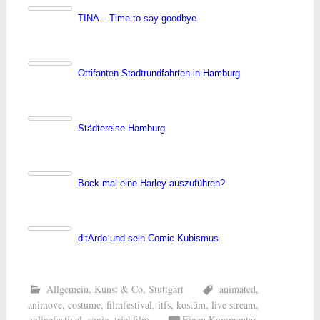
TINA – Time to say goodbye
Ottifanten-Stadtrundfahrten in Hamburg
Städtereise Hamburg
Bock mal eine Harley auszuführen?
ditArdo und sein Comic-Kubismus
Allgemein
,
Kunst & Co
,
Stuttgart
animated
,
animove
,
costume
,
filmfestival
,
itfs
,
kostüm
,
live stream
,
onlinefestival
,
sonic
,
trickfilm
Einen Kommentar