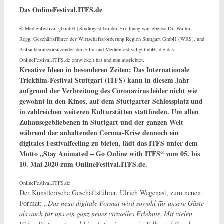
Das OnlineFestival.ITFS.de
© Medienfestival gGmbH | Studiogast bei der Eröffnung war ebenso Dr. Walter
Rogg, Geschäfts­führer der Wirtschafts­förderung Region Stuttgart GmbH (WRS), und
Aufsichts­rats­vor­sitzender der Film-und Medienfestival gGmbH, die das
OnlineFestival.ITFS.de entwickelt hat und nun ausrichtet.
Kreative Ideen in besonderen Zeiten: Das Internationale
Trickfilm-Festival Stuttgart (ITFS) kann in diesem Jahr
aufgrund der Verbreitung des Coronavirus leider nicht wie
gewohnt in den Kinos, auf dem Stuttgarter Schlossplatz und
in zahlreichen weiteren Kulturstätten stattfinden. Um allen
Zuhausegebliebenen in Stuttgart und der ganzen Welt
während der anhaltenden Corona-Krise dennoch ein
digitales Festivalfeeling zu bieten, lädt das ITFS unter dem
Motto „Stay Animated – Go Online with ITFS“ vom 05. bis
10. Mai 2020 zum OnlineFestival.ITFS.de.
OnlineFestival.ITFS.de
Der Künstlerische Geschäftsführer, Ulrich Wegenast, zum neuen
Format:
„Das neue digitale Format wird sowohl für unsere Gäste
als auch für uns ein ganz neues virtuelles Erlebnis. Mit vielen