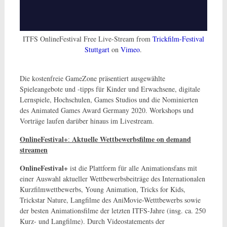
ITFS OnlineFestival Free Live-Stream from
Trickfilm-Festival
Stuttgart
on
Vimeo
.
Die kostenfreie GameZone präsentiert ausgewählte
Spieleangebote und -tipps für Kinder und Erwachsene, digitale
Lernspiele, Hochschulen, Games Studios und die Nominierten
des Animated Games Award Germany 2020. Workshops und
Vorträge laufen darüber hinaus im Livestream.
OnlineFestival+
Aktuelle Wettbewerbsfilme on demand
:
streamen
OnlineFestival+
ist die Plattform für alle Animationsfans mit
einer Auswahl aktueller Wettbewerbsbeiträge des Internationalen
Kurzfilmwettbewerbs, Young Animation, Tricks for Kids,
Trickstar Nature, Langfilme des AniMovie-Wetttbewerbs sowie
der besten Animationsfilme der letzten ITFS-Jahre (insg. ca. 250
Kurz- und Langfilme). Durch Videostatements der