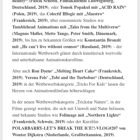
Beauty“ (Pascal Schebli, Filmakademie Ludwigsburg,
Deutschland, 2019)
Tomek Popakul mit „ACID RAIN“
, oder
(Polen, 2019)
Colectif Illlogic mit „Maestro“
, das
(Frankreich, 2019)
, über renommierte Studios wie
Tumblehead Animations mit „Tales from the Multiverse“
(Magnus Møller, Mette Tange, Peter Smith, Dänemark,
2019)
Konstantin Bronzit
, bis hin zu bekannten Größen wie
mit „He can’t live without cosmos“ (Russland, 2019)
– der
Internationale Wettbewerb glänzt durch künstlerisch wertvolle
und unterhaltsame Animationskurzfilme.
Ron Dyens‘ „Melting Heart Cake“ (Frankreich,
Aber auch
2019)
Verena Fels’ „Tobi and the Turbobus“ (Deutschland,
,
2019)
in der Wettbewerbskategorie „Tricks For Kids“ lassen die
Herzen von Animationsfilmfans höherschlagen.
In der neuen Wettbewerbskategorie „Trickstar Nature“, in der
Filme gezeigt werden, die sich mit Umwelt und Natur befassen,
Folimage mit „Northern Lights“
sind bekannte Studios wie
(Frankreich, Schweiz, 2019)
oder der Kurzfilm
POLARBARRY-LET’S BREAK THE ICE!!-VLOG#207 von
Wouter Dijkstra (Niederlande, Großbritannien, 2019)
.