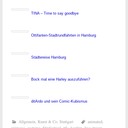
TINA – Time to say goodbye
Ottifanten-Stadtrundfahrten in Hamburg
Städtereise Hamburg
Bock mal eine Harley auszuführen?
ditArdo und sein Comic-Kubismus
Allgemein
,
Kunst & Co
,
Stuttgart
animated
,
animove
,
costume
,
filmfestival
,
itfs
,
kostüm
,
live stream
,