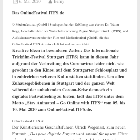
6. Mai 2020
Berny
Das OnlineFestival.ITFS.de
© Medienfestival gGmbH | Studiogast bei der Eröffnung war ebenso Dr. Walter
Rogg, Geschäfts­führer der Wirtschafts­förderung Region Stuttgart GmbH (WRS), und
Aufsichts­rats­vor­sitzender der Film-und Medienfestival gGmbH, die das
OnlineFestival.ITFS.de entwickelt hat und nun ausrichtet.
Kreative Ideen in besonderen Zeiten: Das Internationale
Trickfilm-Festival Stuttgart (ITFS) kann in diesem Jahr
aufgrund der Verbreitung des Coronavirus leider nicht wie
gewohnt in den Kinos, auf dem Stuttgarter Schlossplatz und
in zahlreichen weiteren Kulturstätten stattfinden. Um allen
Zuhausegebliebenen in Stuttgart und der ganzen Welt
während der anhaltenden Corona-Krise dennoch ein
digitales Festivalfeeling zu bieten, lädt das ITFS unter dem
Motto „Stay Animated – Go Online with ITFS“ vom 05. bis
10. Mai 2020 zum OnlineFestival.ITFS.de.
OnlineFestival.ITFS.de
Der Künstlerische Geschäftsführer, Ulrich Wegenast, zum neuen
Format:
„Das neue digitale Format wird sowohl für unsere Gäste