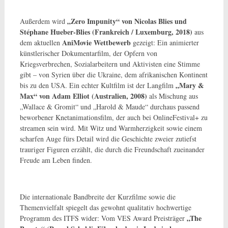
„Zero Impunity“ von Nicolas Blies und
Außerdem wird
Stéphane Hueber-Blies (Frankreich / Luxemburg, 2018)
aus
AniMovie Wettbewerb
dem aktuellen
gezeigt: Ein animierter
künstlerischer Dokumentarfilm, der Opfern von
Kriegsverbrechen, Sozialarbeitern und Aktivisten eine Stimme
gibt – von Syrien über die Ukraine, dem afrikanischen Kontinent
„Mary &
bis zu den USA. Ein echter Kultfilm ist der Langfilm
Max“ von Adam Elliot (Australien, 2008)
als Mischung aus
„Wallace & Gromit“ und „Harold & Maude“ durchaus passend
beworbener Knetanimationsfilm, der auch bei OnlineFestival+ zu
streamen sein wird. Mit Witz und Warmherzigkeit sowie einem
scharfen Auge fürs Detail wird die Geschichte zweier zutiefst
trauriger Figuren erzählt, die durch die Freundschaft zueinander
Freude am Leben finden.
Die internationale Bandbreite der Kurzfilme sowie die
Themenvielfalt spiegelt das gewohnt qualitativ hochwertige
„The
Programm des ITFS wider: Vom VES Award Preisträger