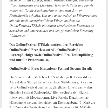
als auch für uns ein ganz neues virtuelles Erlebnis. Mit vielen
Video-Statements und Live-Interviews sowie Talks und Panels
wollen wir für die Zuschauer*innen eine neue Art von
Festivalgefühl schaffen. Das und unser exklusives Filmprogramm
mit teils noch unveröffentlichten Filmen machen das
OnlineFestival.ITFS.de mit seinen verschiedenen Bereichen so
besonders und unterscheiden uns von gewöhnlichen Streaming-
Plattformen.“
Das OnlineFestival.ITFS.de umfasst drei Bereiche:
OnlineFestival Free (kostenfrei), OnlineFestival+
(kostenpflichtig) sowie OnlineFestival Pro (kostenpflichtig
und nur für Professionals).
OnlineFestival Free: Kostenloser Festival-Stream für alle
Das Zentrum des jährlichen ITFS ist das große Festival-Open
Air auf dem Stuttgarter Schlossplatz. Stattdessen gibt es nun
beim OnlineFestival den frei zugänglichen Livestream – den
digitalen Festival-Schlossplatz! Hier wechseln sich täglich
Interviews mit Moderationen, Live-Panels, Kurzfilmen ab.
Höhepunkte werden hier sicher am Dienstagabend (5. Mai) die
Eröffnung des Festivals und am Sonntagabend (10. Mai) die