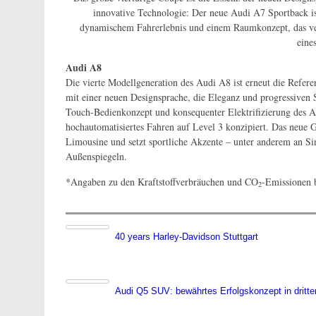
innovative Technologie: Der neue Audi A7 Sportback is
dynamischem Fahrerlebnis und einem Raumkonzept, das ver
eine
Audi A8
Die vierte Modellgeneration des Audi A8 ist erneut die Refer
mit einer neuen Designsprache, die Eleganz und progressiven
Touch-Bedienkonzept und konsequenter Elektrifizierung des An
hochautomatisiertes Fahren auf Level 3 konzipiert. Das neue G
Limousine und setzt sportliche Akzente – unter anderem an Si
Außenspiegeln.
*Angaben zu den Kraftstoffverbräuchen und CO
-Emissionen 
2
40 years Harley-Davidson Stuttgart
Audi Q5 SUV: bewährtes Erfolgskonzept in dritte