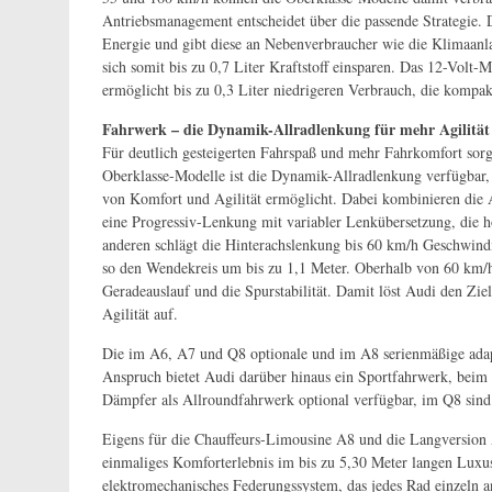
Antriebsmanagement entscheidet über die passende Strategie.
Energie und gibt diese an Nebenverbraucher wie die Klimaanla
sich somit bis zu 0,7 Liter Kraftstoff einsparen. Das 12-Vol
ermöglicht bis zu 0,3 Liter niedrigeren Verbrauch, die kompak
Fahrwerk – die Dynamik-Allradlenkung für mehr Agilitä
Für deutlich gesteigerten Fahrspaß und mehr Fahrkomfort sor
Oberklasse-Modelle ist die Dynamik-Allradlenkung verfügbar, 
von Komfort und Agilität ermöglicht. Dabei kombinieren die
eine Progressiv-Lenkung mit variabler Lenkübersetzung, die
anderen schlägt die Hinterachslenkung bis 60 km/h Geschwindi
so den Wendekreis um bis zu 1,1 Meter. Oberhalb von 60 km/h 
Geradeauslauf und die Spurstabilität. Damit löst Audi den Zi
Agilität auf.
Die im A6, A7 und Q8 optionale und im A8 serienmäßige adapt
Anspruch bietet Audi darüber hinaus ein Sportfahrwerk, beim
Dämpfer als Allroundfahrwerk optional verfügbar, im Q8 sind
Eigens für die Chauffeurs-Limousine A8 und die Langversion
einmaliges Komforterlebnis im bis zu 5,30 Meter langen Luxusli
elektromechanisches Federungssystem, das jedes Rad einzeln an