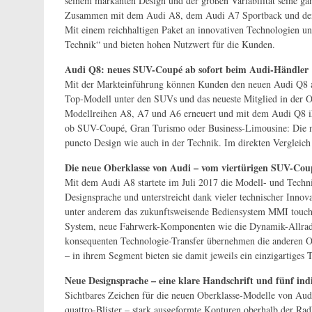
seinem markanten Design und der großen Variabilität seine ga
Zusammen mit dem Audi A8, dem Audi A7 Sportback und dem A
Mit einem reichhaltigen Paket an innovativen Technologien u
Technik“ und bieten hohen Nutzwert für die Kunden.
Audi Q8: neues SUV-Coupé ab sofort beim Audi-Händler
Mit der Markteinführung können Kunden den neuen Audi Q8 ab 
Top-Modell unter den SUVs und das neueste Mitglied in der O
Modellreihen A8, A7 und A6 erneuert und mit dem Audi Q8 ih
ob SUV-Coupé, Gran Turismo oder Business-Limousine: Die 
puncto Design wie auch in der Technik. Im direkten Vergleich
Die neue Oberklasse von Audi – vom viertürigen SUV-Coup
Mit dem Audi A8 startete im Juli 2017 die Modell- und Technik
Designsprache und unterstreicht dank vieler technischer Inn
unter anderem das zukunftsweisende Bediensystem MMI touch r
System, neue Fahrwerk-Komponenten wie die Dynamik-Allradl
konsequenten Technologie-Transfer übernehmen die anderen O
– in ihrem Segment bieten sie damit jeweils ein einzigartiges 
Neue Designsprache – eine klare Handschrift und fünf in
Sichtbares Zeichen für die neuen Oberklasse-Modelle von Aud
quattro-Blister – stark ausgeformte Konturen oberhalb der Ra