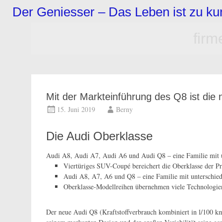
Zum
Der Geniesser – Das Leben ist zu k
Inhalt
springen
fir
Mit der Markteinführung des Q8 ist die
15. Juni 2019
Berny
Die Audi Oberklasse
Audi A8, Audi A7, Audi A6 und Audi Q8 – eine Familie mit u
Viertüriges SUV-Coupé bereichert die Oberklasse der
Audi A8, A7, A6 und Q8 – eine Familie mit unterschied
Oberklasse-Modellreihen übernehmen viele Technologie
Der neue Audi Q8 (Kraftstoffverbrauch kombiniert in l/100 k