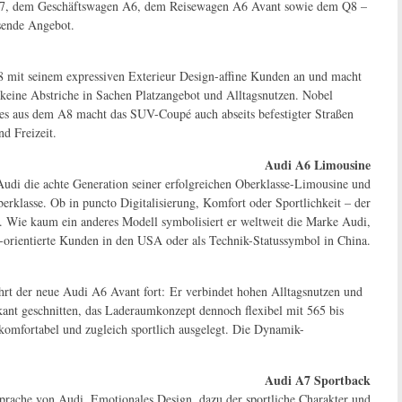
A7, dem Geschäftswagen A6, dem Reisewagen A6 Avant sowie dem Q8 –
sende Angebot.
Q8 mit seinem expressiven Exterieur Design-affine Kunden an und macht
 keine Abstriche in Sachen Platzangebot und Alltagsnutzen. Nobel
res aus dem A8 macht das SUV-Coupé auch abseits befestigter Straßen
nd Freizeit.
Audi A6 Limousine
Audi die achte Generation seiner erfolgreichen Oberklasse-Limousine und
berklasse. Ob in puncto Digitalisierung, Komfort oder Sportlichkeit – der
t. Wie kaum ein anderes Modell symbolisiert er weltweit die Marke Audi,
-orientierte Kunden in den USA oder als Technik-Statussymbol in China.
rt der neue Audi A6 Avant fort: Er verbindet hohen Alltagsnutzen und
ant geschnitten, das Laderaumkonzept dennoch flexibel mit 565 bis
omfortabel und zugleich sportlich ausgelegt. Die Dynamik-
Audi A7 Sportback
sprache von Audi. Emotionales Design, dazu der sportliche Charakter und