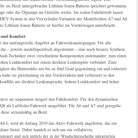
 Die im Heck untergebrachte Lithium-Ionen-Batterie speichert gewonnene
ge oder die Ölpumpe im Getriebe weiter. Im realen Fahrbetrieb lassen
t-MHEV-System in den Vierzylinder-Varianten der Modellreihen A7 und A6
te Lithium-Ionen-Batterie ist hierbei im Vorderwagen unterbracht.
t und Komfort
gt das umfangreiche Angebot an Fahrwerksauslegungen: Für alle
die – jeweils modellspezifisch abgestimmt – eine noch bessere Synthese
 Audi-Techniker zwei verschiedene Komponenten miteinander: zum einen
 hohen Lenkkomfort mit einem direkten Lenkimpuls verbindet. Zum
gkeit die Hinterräder um bis zu fünf Grad gegensinnig ein und reduziert
lenkt sie gleichsinnig zu den Vorderrädern und verbessert so den
elkonflikt aus direkter Lenkansprache, hohem Lenkkomfort und hoher
ive air suspension steigert den Fahrkomfort. Für den dynamischen
 Q8 als Luftfeder-Fahrwerk ausgeführt. Für A6 und A7 sind geregelte
 diese serienmäßig an Bord.
 A8 L wird ab Anfang 2019 das Aktiv-Fahrwerk angeboten, das ein
ner bietet. Dabei handelt es sich um ein vollaktives,
steuert und sich mittels der in der Windschutzscheibe integrierten