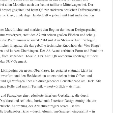
bei allen Modellen auch der betont taillierte Mittelwagen bei. Der
 breiter gestaltet und beim Q8 zur stärkeren optischen Differenzierung
ine klare, eindeutige Handschrift – jedoch mit fünf individuellen
gner Marc Lichte und markiert den Beginn der neuen Designsprache.
us verkörpert, steht der A7 mit seinen großen Flächen und sehnig
die die Premiummarke zuerst 2014 mit dem Showcar Audi prologue
hnischen Eleganz, die das geballte technische Knowhow der Vier Ringe
nen und kurzen Überhängen. Der A6 Avant verbindet Form und Funktion
en, flach stehenden D-Säule. Der Audi Q8 wiederum überträgt mit dem
n das SUV-Segment.
Lichtdesign der neuen Oberklasse. Es gestaltet erstmals Licht in
inwerfern und den Heckleuchten unterstreichen beim Öffnen und
7 und Q8 verfügen über ein durchgehendes Leuchtenband am Heck. Mit
ende Rolle und macht Technik – wortwörtlich – sichtbar.
nd Passagiere eine reduzierte Interieur-Gestaltung, die durch
as klare und schlichte, horizontale Interieur-Design ermöglicht ein
ische Anordnung des Armaturenträgers setzen, ist das
die Bedienoberfläche – durch Aluminium-Spangen eingerahmt – in