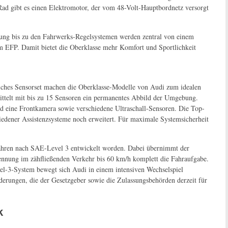
ad gibt es einen Elektromotor, der vom 48-Volt-Hauptbordnetz versorgt
kung bis zu den Fahrwerks-Regelsystemen werden zentral von einem
orm EFP. Damit bietet die Oberklasse mehr Komfort und Sportlichkeit
iches Sensorset machen die Oberklasse-Modelle von Audi zum idealen
mittelt mit bis zu 15 Sensoren ein permanentes Abbild der Umgebung.
 eine Frontkamera sowie verschiedene Ultraschall-Sensoren. Die Top-
chiedener Assistenzsysteme noch erweitert. Für maximale Systemsicherheit
s Fahren nach SAE-Level 3 entwickelt worden. Dabei übernimmt der
ennung im zähfließenden Verkehr bis 60 km/h komplett die Fahraufgabe.
el-3-System bewegt sich Audi in einem intensiven Wechselspiel
erungen, die der Gesetzgeber sowie die Zulassungsbehörden derzeit für
k