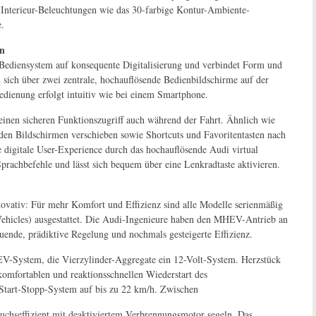
re Interieur-Beleuchtungen wie das 30-farbige Kontur-Ambiente-
e.
on
Bediensystem auf konsequente Digitalisierung und verbindet Form und
n sich über zwei zentrale, hochauflösende Bedienbildschirme auf der
edienung erfolgt intuitiv wie bei einem Smartphone.
einen sicheren Funktionszugriff auch während der Fahrt. Ähnlich wie
 den Bildschirmen verschieben sowie Shortcuts und Favoritentasten nach
e digitale User-Experience durch das hochauflösende Audi virtual
prachbefehle und lässt sich bequem über eine Lenkradtaste aktivieren.
novativ: Für mehr Komfort und Effizienz sind alle Modelle serienmäßig
hicles) ausgestattet. Die Audi-Ingenieure haben den MHEV-Antrieb an
uende, prädiktive Regelung und nochmals gesteigerte Effizienz.
V-System, die Vierzylinder-Aggregate ein 12-Volt-System. Herzstück
 komfortablen und reaktionsschnellen Wiederstart des
 Start-Stopp-System auf bis zu 22 km/h. Zwischen
chseffizient mit deaktiviertem Verbrennungsmotor segeln. Das