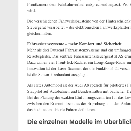
Frontkamera dem Fahrbahnverlauf entsprechend anpasst. Pro R
wird.
Die verschiedenen Fahrwerksbausteine von der Hinterachslen
Steuergerät verarbeitet – der elektronischen Fahrwerksplattf
gleichermaßen.
Fahrassistenzsysteme – mehr Komfort und Sicherheit
Mehr als drei Dutzend Fahrassistenzsysteme und ein umfangre
Reisebegleiter. Das zentrale Fahrassistenzsteuergerät zFAS er
Dazu zählen vier Front-Eck-Radare, ein Long-Range-Radar und
Innovation ist der Laser-Scanner, der die Funktionalität vers
ist die Sensorik redundant ausgelegt.
Als erstes Automobil ist der Audi A8 speziell für pilotierte
Staupilot auf Autobahnen und Bundesstraßen mit baulicher Tr
Bei der Planung der exakten Einführungsszenarien für das Lev
zwischen den Erkenntnissen aus der Erprobung und den Anford
das hochautomatisierte Fahren definieren.
Die einzelnen Modelle im Überblic