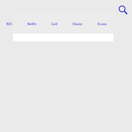
B2C
Be4Fit
Golf
Charity
Events