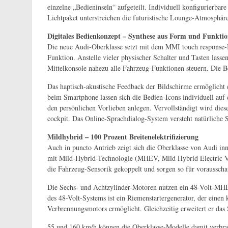
einzelne „Bedieninseln“ aufgeteilt. Individuell konfigurierba
Lichtpaket unterstreichen die futuristische Lounge-Atmosphär
Digitales Bedienkonzept – Synthese aus Form und Funkti
Die neue Audi-Oberklasse setzt mit dem MMI touch response-
Funktion. Anstelle vieler physischer Schalter und Tasten lasse
Mittelkonsole nahezu alle Fahrzeug-Funktionen steuern. Die B
Das haptisch-akustische Feedback der Bildschirme ermöglicht 
beim Smartphone lassen sich die Bedien-Icons individuell auf
den persönlichen Vorlieben anlegen. Vervollständigt wird dies
cockpit. Das Online-Sprachdialog-System versteht natürliche S
Mildhybrid – 100 Prozent Breitenelektrifizierung
Auch in puncto Antrieb zeigt sich die Oberklasse von Audi in
mit Mild-Hybrid-Technologie (MHEV, Mild Hybrid Electric Ve
die Fahrzeug-Sensorik gekoppelt und sorgen so für vorausscha
Die Sechs- und Achtzylinder-Motoren nutzen ein 48-Volt-MHE
des 48-Volt-Systems ist ein Riemenstartergenerator, der einen
Verbrennungsmotors ermöglicht. Gleichzeitig erweitert er das
55 und 160 km/h können die Oberklasse-Modelle damit verbrau