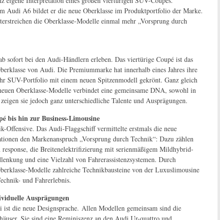
nz eigene Interpretation eines großen viertürigen SUV-Coupés.
udi A6 bildet er die neue Oberklasse im Produktportfolio der Marke.
nterstreichen die Oberklasse-Modelle einmal mehr „Vorsprung durch
sofort bei den Audi-Händlern erleben. Das viertürige Coupé ist das
berklasse von Audi. Die Premiummarke hat innerhalb eines Jahres ihre
r SUV-Portfolio mit einem neuen Spitzenmodell gekrönt. Ganz gleich
neuen Oberklasse-Modelle verbindet eine gemeinsame DNA, sowohl in
 zeigen sie jedoch ganz unterschiedliche Talente und Ausprägungen.
é bis hin zur Business-Limousine
-Offensive. Das Audi-Flaggschiff vermittelte erstmals die neue
ovationen den Markenanspruch „Vorsprung durch Technik“: Dazu zählen
esponse, die Breitenelektrifizierung mit serienmäßigem Mildhybrid-
enkung und eine Vielzahl von Fahrerassistenzsystemen. Durch
berklasse-Modelle zahlreiche Technikbausteine von der Luxuslimousine
Technik- und Fahrerlebnis.
dividuelle Ausprägungen
i ist die neue Designsprache. Allen Modellen gemeinsam sind die
dhäuser. Sie sind eine Reminiszenz an den Audi Ur-quattro und