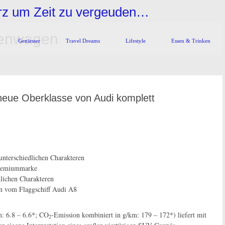
urz um Zeit zu vergeuden…
menwagen
Geniesser
Travel Dreams
Lifestyle
Essen & Trinken
 neue Oberklasse von Audi komplett
nterschiedlichen Charakteren
 Premiummarke
lichen Charakteren
n vom Flaggschiff Audi A8
m: 6.8 – 6.6*; CO
-Emission kombiniert in g/km: 179 – 172*) liefert mit
2