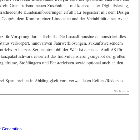
t ein Gran Turismo neuen Zuschnitts – mit konsequenter Digitalisierung,
schiedenste Kundenanforderungen erfüllt: Er begeistert mit dem Design
s Coupés, dem Komfort einer Limousine und der Variabilität eines Avant.
enz für Vorsprung durch Technik. Die Luxuslimousine demonstriert dies
 Status verkörpert, innovativen Fahrwerklösungen, zukunftsweisendem
triebs. Als erstes Serienautomobil der Welt ist der neue Audi A8 für
lanzpaket schwarz erweitert das Individualisierungsangebot der großen
ngleframe, Stoßfängern und Fensterleisten sowie optional auch an den
bei Spannbreiten in Abhängigkeit vom verwendeten Reifen-/Rädersatz
Nach oben
r Generation