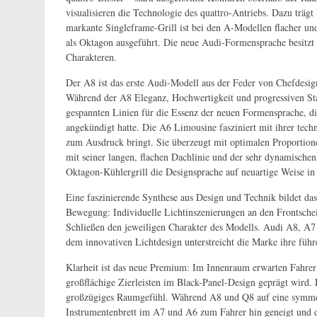
visualisieren die Technologie des quattro-Antriebs. Dazu trägt 
markante Singleframe-Grill ist bei den A-Modellen flacher und
als Oktagon ausgeführt. Die neue Audi-Formensprache besitzt e
Charakteren.
Der A8 ist das erste Audi-Modell aus der Feder von Chefdesi
Während der A8 Eleganz, Hochwertigkeit und progressiven Stat
gespannten Linien für die Essenz der neuen Formensprache, 
angekündigt hatte. Die A6 Limousine fasziniert mit ihrer tec
zum Ausdruck bringt. Sie überzeugt mit optimalen Proportio
mit seiner langen, flachen Dachlinie und der sehr dynamisch
Oktagon-Kühlergrill die Designsprache auf neuartige Weise i
Eine faszinierende Synthese aus Design und Technik bildet das 
Bewegung: Individuelle Lichtinszenierungen an den Frontsche
Schließen den jeweiligen Charakter des Modells. Audi A8, A
dem innovativen Lichtdesign unterstreicht die Marke ihre führ
Klarheit ist das neue Premium: Im Innenraum erwarten Fahrer u
großflächige Zierleisten im Black-Panel-Design geprägt wird. D
großzügiges Raumgefühl. Während A8 und Q8 auf eine symmetr
Instrumentenbrett im A7 und A6 zum Fahrer hin geneigt und 