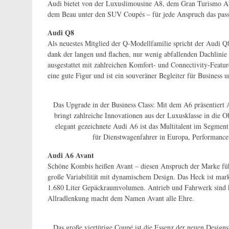
Audi bietet von der Luxuslimousine A8, dem Gran Turismo 
dem Beau unter den SUV Coupés – für jede Anspruch das pas
Audi Q8
Als neuestes Mitglied der Q-Modellfamilie spricht der Audi 
dank der langen und flachen, nur wenig abfallenden Dachlinie
ausgestattet mit zahlreichen Komfort- und Connectivity-Featu
eine gute Figur und ist ein souveräner Begleiter für Business u
Das Upgrade in der Business Class: Mit dem A6 präsentiert 
bringt zahlreiche Innovationen aus der Luxusklasse in die O
elegant gezeichnete Audi A6 ist das Multitalent im Segmen
für Dienstwagenfahrer in Europa, Performance
Audi A6 Avant
Schöne Kombis heißen Avant – diesen Anspruch der Marke füh
große Variabilität mit dynamischem Design. Das Heck ist mark
1.680 Liter Gepäckraumvolumen. Antrieb und Fahrwerk sind k
Allradlenkung macht dem Namen Avant alle Ehre.
Das große viertürige Coupé ist die Essenz der neuen Design