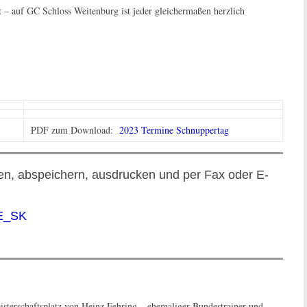
t – auf GC Schloss Weitenburg ist jeder gleichermaßen herzlich
PDF zum Download:
2023 Termine Schnuppertag
en, abspeichern, ausdrucken und per Fax oder E-
PE_SK
sterschaftsplatz von Heinz Fehring – ehemaliger Bundestrainer und