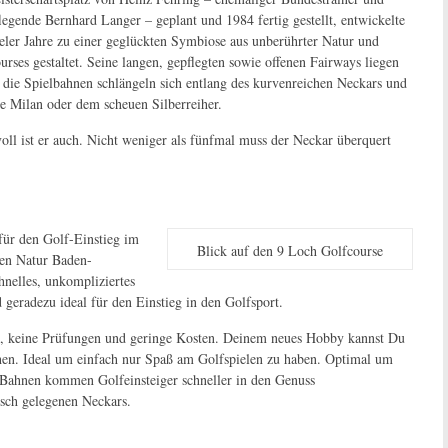
legende Bernhard Langer
– geplant und 1984 fertig gestellt, entwickelte
eler Jahre zu einer geglückten Symbiose aus unberührter Natur und
urses
gestaltet. Seine
langen, gepflegten sowie offenen Fairways
liegen
die Spielbahnen schlängeln sich entlang des kurvenreichen Neckars und
e Milan oder dem scheuen Silberreiher.
vol
l ist er auch. Nicht weniger als fünfmal muss der Neckar überquert
für den
Golf-Einstieg
im
Blick auf den 9 Loch Golfcourse
ten Natur Baden-
nelles, unkompliziertes
geradezu ideal für den Einstieg in den Golfsport.
, keine Prüfungen und
geringe Koste
n. Deinem neues Hobby kannst Du
hen. Ideal um einfach nur Spaß am Golfspielen zu haben. Optimal um
 Bahnen
kommen Golfeinsteiger schneller in den Genuss
isch gelegenen Neckars.