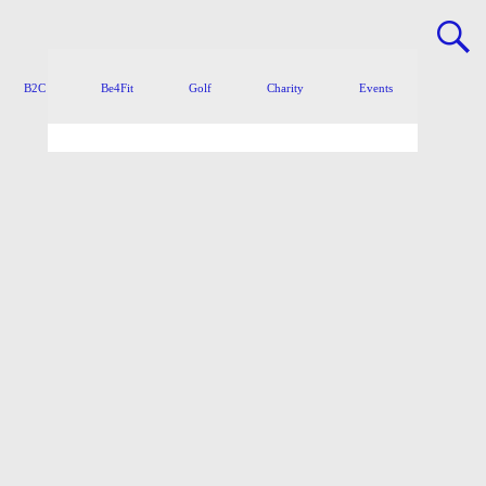
B2C
Be4Fit
Golf
Charity
Events