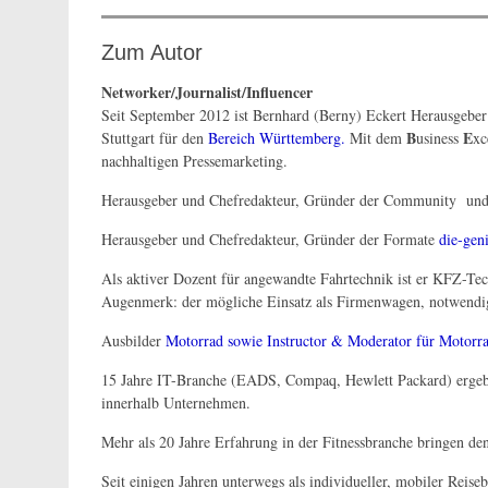
Zum Autor
Networker/Journalist/Influencer
Seit September 2012 ist Bernhard (Berny) Eckert Herausgeber
B
E
Stuttgart für den
Bereich Württemberg.
Mit dem
usiness
xc
nachhaltigen Pressemarketing.
Herausgeber und Chefredakteur, Gründer der Community und d
Herausgeber und Chefredakteur, Gründer der Formate
die-geni
Als aktiver Dozent für angewandte Fahrtechnik ist er KFZ-Tech
Augenmerk: der mögliche Einsatz als Firmenwagen, notwendige
Ausbilder
Motorrad sowie Instructor & Moderator für Motorr
15 Jahre IT-Branche (EADS, Compaq, Hewlett Packard) ergeb
innerhalb Unternehmen.
Mehr als 20 Jahre Erfahrung in der Fitnessbranche bringen den
Seit einigen Jahren unterwegs als individueller, mobiler Reis