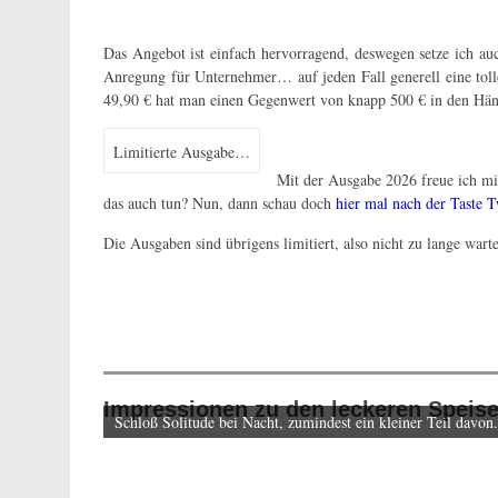
Das Angebot ist einfach hervorragend, deswegen setze ich a
Anregung für Unternehmer… auf jeden Fall generell eine toll
49,90 € hat man einen Gegenwert von knapp 500 € in den Hä
Limitierte Ausgabe…
Mit der Ausgabe 2026 freue ich mic
das auch tun? Nun, dann schau doch
hier mal nach der Taste 
Die Ausgaben sind übrigens limitiert, also nicht zu lange war
Impressionen zu den leckeren Speis
Schloß Solitude bei Nacht, zumindest ein kleiner Teil davon.