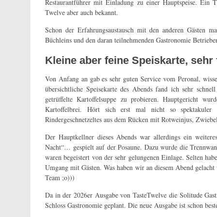
Restaurantführer mit Einladung zu einer Hauptspeise. Ein T
Twelve aber auch bekannt.
Schon der Erfahrungsaustausch mit den anderen Gästen ma
Büchleins und den daran teilnehmenden Gastronomie Betrieben
Kleine aber feine Speiskarte, sehr
Von Anfang an gab es sehr guten Service vom Peronal, wissen
übersichtliche Speisekarte des Abends fand ich sehr schnel
getrüffelte Kartoffelsuppe zu probieren. Hauptgericht w
Kartoffelbrei. Hört sich erst mal nicht so spektakule
Rindergeschnetzeltes aus dem Rücken mit Rotweinjus, Zwiebel
Der Hauptkellner dieses Abends war allerdings ein weitere
Nacht“… gespielt auf der Posaune. Dazu wurde die Trennwan
waren begeistert von der sehr gelungenen Einlage. Selten hab
Umgang mit Gästen. Was haben wir an diesem Abend gelacht u
Team ;o)))
Da in der 2026er Ausgabe von TasteTwelve die Solitude Gastr
Schloss Gastronomie geplant. Die neue Ausgabe ist schon best