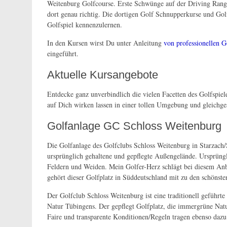
Weitenburg Golfcourse. Erste Schwünge auf der Driving Ran
dort genau richtig. Die dortigen
Golf Schnupperkurse und G
ol
Golfspiel kennenzulernen.
In den Kursen wirst Du unter Anleitung
von professionellen G
eingeführt.
Aktuelle Kursangebote
Entdecke ganz unverbindlich die vielen Facetten des Golfspiel
auf Dich wirken lassen in einer tollen Umgebung und gleichg
​Golfanlage GC Schloss Weitenburg
Die Golfanlage des Golfclubs Schloss Weitenburg in Starzach/
ursprünglich gehaltene und gepflegte Außengelände. U
rsprüng
Feldern und Weiden. Mein Golfer-Herz schlägt bei diesem Anb
gehört dieser
Golfplatz in Süddeutschland
mit zu den schönste
Der Golfclub Schloss Weitenburg ist
eine traditionell geführt
Natur Tübingens. Der gepflegt Golfplatz, die immergrüne Natur
Faire und transparente Konditionen/Regeln tragen ebenso dazu