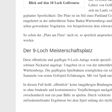
Blick auf den 18 Loch Golfcourse
Lehrer von
Golf
sich im Laufe vi
geplanter Sportlichkeit. Der Platz ist im Stil eines
Parkland Co
eingebettet in der unberührten Natur Baden-Württembergs und 
selten gewordener Vogelarten, wie beispielsweise dem schwarz
So schön der „Platz am Fluss“ auch ist, so sportlich
anspruchs
werden.
Der 9-Loch Meisterschaftsplatz
Diese öffentliche und gepflegte 9-Loch-Anlage wurde speziell 
schönen Neckartal angelegt. Umgeben ist er von der unberühr
Württembergs. Die gepflegten Spielbahnen ermöglichen ein sch
Sammeln von ersten Golfspiel-Erfahrungen. Mit viel Spaß und 
In diesem Fall heißt „öffentlich“
keine langjährigen Bindungen
so ohne bindende und kostenintensive Verpflichtungen nachge
zwischendurch mal ein paar Bälle zu spielen. Durch
verkürzte
zufriedenstellender Ergebnisse bei dem Spiel entlang des idyll