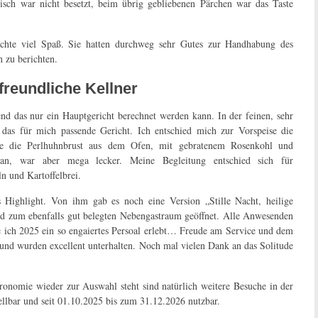
isch war nicht besetzt, beim übrig gebliebenen Pärchen war das Taste
chte viel Spaß. Sie hatten durchweg sehr Gutes zur Handhabung des
 zu berichten.
 freundliche Kellner
d das nur ein Hauptgericht berechnet werden kann. In der feinen, sehr
l das für mich passende Gericht. Ich entschied mich zur Vorspeise die
urde die Perlhuhnbrust aus dem Ofen, mit gebratenem Rosenkohl und
r an, war aber mega lecker. Meine Begleitung entschied sich für
n und Kartoffelbrei.
s Highlight. Von ihm gab es noch eine Version „Stille Nacht, heilige
d zum ebenfalls gut belegten Nebengastraum geöffnet. Alle Anwesenden
e ich 2025 ein so engaiertes Persoal erlebt… Freude am Service und dem
nd wurden excellent unterhalten. Noch mal vielen Dank an das Solitude
onomie wieder zur Auswahl steht sind natürlich weitere Besuche in der
ellbar und seit 01.10.2025 bis zum 31.12.2026 nutzbar.