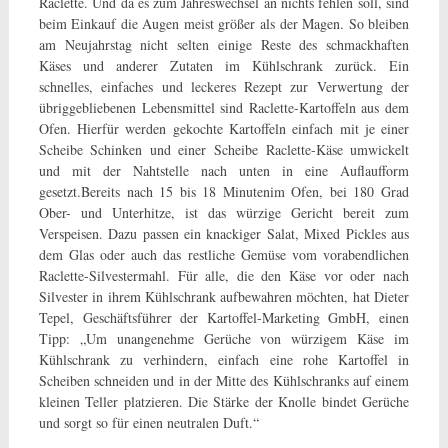
Raclette. Und da es zum Jahreswechsel an nichts fehlen soll, sind
beim Einkauf die Augen meist größer
als der Magen. So bleiben
am Neujahrstag nicht selten einige Reste des schmackhaften
Käses und anderer Zutaten im Kühlschrank zurück. Ein
schnelles, einfaches und leckeres Rezept zur Verwertung der
übriggebliebenen Lebensmittel sind Raclette-Kartoffeln aus dem
Ofen. Hierfür werden gekochte Kartoffeln einfach mit je einer
Scheibe Schinken und einer Scheibe Raclette-Käse umwickelt
und mit der Nahtstelle nach unten in eine Auflaufform
gesetzt.Bereits nach 15 bis 18 Minutenim Ofen, bei 180 Grad
Ober- und Unterhitze, ist das würzige Gericht bereit zum
Verspeisen. Dazu passen ein knackiger Salat, Mixed Pickles aus
dem Glas oder auch das restliche Gemüse vom vorabendlichen
Raclette-Silvestermahl. Für alle, die den Käse vor oder nach
Silvester in ihrem Kühlschrank aufbewahren möchten, hat Dieter
Tepel, Geschäftsführer der Kartoffel-Marketing GmbH, einen
Tipp: „Um unangenehme Gerüche von würzigem Käse im
Kühlschrank zu verhindern, einfach eine rohe Kartoffel in
Scheiben schneiden und in der Mitte des Kühlschranks auf einem
kleinen Teller platzieren. Die Stärke der Knolle bindet Gerüche
und sorgt so für einen neutralen Duft.“