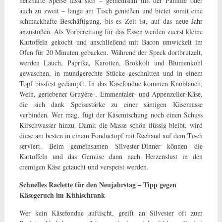
herzhafte Speise lässt sich – gemeinsam mit der Familie oder
auch zu zweit – lange am Tisch genießen und bietet somit eine
schmackhafte Beschäftigung, bis es Zeit ist, auf das neue Jahr
anzustoßen. Als Vorbereitung für das Essen werden zuerst kleine
Kartoffeln gekocht und anschließend mit Bacon umwickelt im
Ofen für 20 Minuten gebacken. Während der Speck dortbrutzelt,
werden Lauch, Paprika, Karotten, Brokkoli und Blumenkohl
gewaschen, in mundgerechte Stücke geschnitten und in einem
Topf bissfest gedämpft. In das Käsefondue kommen Knoblauch,
Wein, geriebener Gruyère-, Emmentaler- und Appenzeller-Käse,
die sich dank Speisestärke zu einer sämigen Käsemasse
verbinden. Wer mag, fügt der Käsemischung noch einen Schuss
Kirschwasser hinzu. Damit die Masse schön flüssig bleibt, wird
diese am besten in einem Fonduetopf mit Rechaud auf dem Tisch
serviert. Beim gemeinsamen Silvester-Dinner können die
Kartoffeln und das Gemüse dann nach Herzenslust in den
cremigen Käse getaucht und verspeist werden.
Schnelles Raclette für den Neujahrstag – Tipp gegen
Käsegeruch im Kühlschrank
Wer kein Käsefondue auftischt, greift an Silvester oft zum