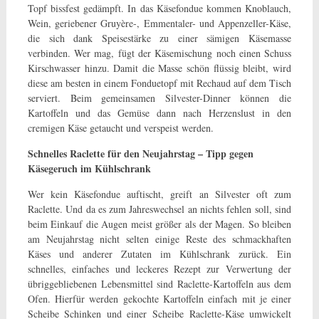
Topf bissfest gedämpft. In das Käsefondue kommen Knoblauch,
Wein, geriebener Gruyère-, Emmentaler- und Appenzeller-Käse,
die sich dank Speisestärke zu einer sämigen Käsemasse
verbinden. Wer mag, fügt der Käsemischung noch einen Schuss
Kirschwasser hinzu. Damit die Masse schön flüssig bleibt, wird
diese am besten in einem Fonduetopf mit Rechaud auf dem Tisch
serviert. Beim gemeinsamen Silvester-Dinner können die
Kartoffeln und das Gemüse dann nach Herzenslust in den
cremigen Käse getaucht und verspeist werden.
Schnelles Raclette für den Neujahrstag – Tipp gegen
Käsegeruch im Kühlschrank
Wer kein Käsefondue auftischt, greift an Silvester oft zum
Raclette. Und da es zum Jahreswechsel an nichts fehlen soll, sind
beim Einkauf die Augen meist größer
als der Magen. So bleiben
am Neujahrstag nicht selten einige Reste des schmackhaften
Käses und anderer Zutaten im Kühlschrank zurück. Ein
schnelles, einfaches und leckeres Rezept zur Verwertung der
übriggebliebenen Lebensmittel sind Raclette-Kartoffeln aus dem
Ofen. Hierfür werden gekochte Kartoffeln einfach mit je einer
Scheibe Schinken und einer Scheibe Raclette-Käse umwickelt