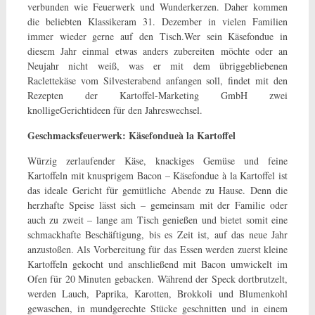
verbunden wie Feuerwerk und Wunderkerzen. Daher kommen
die beliebten Klassikeram 31. Dezember in vielen Familien
immer wieder gerne auf den Tisch.Wer sein Käsefondue in
diesem Jahr einmal etwas anders zubereiten möchte oder an
Neujahr nicht weiß, was er mit dem übriggebliebenen
Raclettekäse vom Silvesterabend anfangen soll, findet mit den
Rezepten der Kartoffel-Marketing GmbH zwei
knolligeGerichtideen für den Jahreswechsel.
Geschmacksfeuerwerk: Käsefondueà la Kartoffel
Würzig zerlaufender Käse, knackiges Gemüse und feine
Kartoffeln mit knusprigem Bacon – Käsefondue à la Kartoffel ist
das ideale Gericht für gemütliche Abende zu Hause. Denn die
herzhafte Speise lässt sich – gemeinsam mit der Familie oder
auch zu zweit – lange am Tisch genießen und bietet somit eine
schmackhafte Beschäftigung, bis es Zeit ist, auf das neue Jahr
anzustoßen. Als Vorbereitung für das Essen werden zuerst kleine
Kartoffeln gekocht und anschließend mit Bacon umwickelt im
Ofen für 20 Minuten gebacken. Während der Speck dortbrutzelt,
werden Lauch, Paprika, Karotten, Brokkoli und Blumenkohl
gewaschen, in mundgerechte Stücke geschnitten und in einem