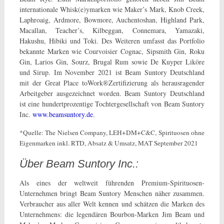
internationale Whisk(e)ymarken wie Maker’s Mark, Knob Creek,
Laphroaig, Ardmore, Bowmore, Auchentoshan, Highland Park,
Macallan, Teacher’s, Kilbeggan, Connemara, Yamazaki,
Hakushu, Hibiki und Toki. Des Weiteren umfasst das Portfolio
bekannte Marken wie Courvoisier Cognac, Sipsmith Gin, Roku
Gin, Larios Gin, Sourz, Brugal Rum sowie De Kuyper Liköre
und Sirup. Im November 2021 ist Beam Suntory Deutschland
mit der Great Place toWork®Zertifizierung als herausragender
Arbeitgeber ausgezeichnet worden. Beam Suntory Deutschland
ist eine hundertprozentige Tochtergesellschaft von Beam Suntory
Inc.
www.beamsuntory.de
.
*Quelle: The Nielsen Company, LEH+DM+C&C, Spirituosen ohne
Eigenmarken inkl. RTD, Absatz & Umsatz, MAT September 2021
Über Beam Suntory Inc.:
Als eines der weltweit führenden Premium-Spirituosen-
Unternehmen bringt Beam Suntory Menschen näher zusammen.
Verbraucher aus aller Welt kennen und schätzen die Marken des
Unternehmens: die legendären Bourbon-Marken Jim Beam und