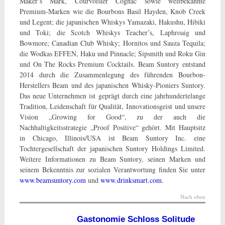
Maker’s Mark, Courvoisier Cognac sowie weltbekannte
Premium-Marken wie die Bourbons Basil Hayden, Knob Creek
und Legent; die japanischen Whiskys Yamazaki, Hakushu, Hibiki
und Toki; die Scotch Whiskys Teacher’s, Laphroaig und
Bowmore; Canadian Club Whisky; Hornitos und Sauza Tequila;
die Wodkas EFFEN, Haku und Pinnacle; Sipsmith und Roku Gin
und On The Rocks Premium Cocktails. Beam Suntory entstand
2014 durch die Zusammenlegung des führenden Bourbon-
Herstellers Beam und des japanischen Whisky-Pioniers Suntory.
Das neue Unternehmen ist geprägt durch eine jahrhundertelange
Tradition, Leidenschaft für Qualität, Innovationsgeist und unsere
Vision „Growing for Good“, zu der auch die
Nachhaltigkeitsstrategie „Proof Positive“ gehört. Mit Hauptsitz
in Chicago, Illinois/USA ist Beam Suntory Inc. eine
Tochtergesellschaft der japanischen Suntory Holdings Limited.
Weitere Informationen zu Beam Suntory, seinen Marken und
seinem Bekenntnis zur sozialen Verantwortung finden Sie unter
www.beamsuntory.com
und
www.drinksmart.com.
Nach oben
Gastonomie Schloss Solitude