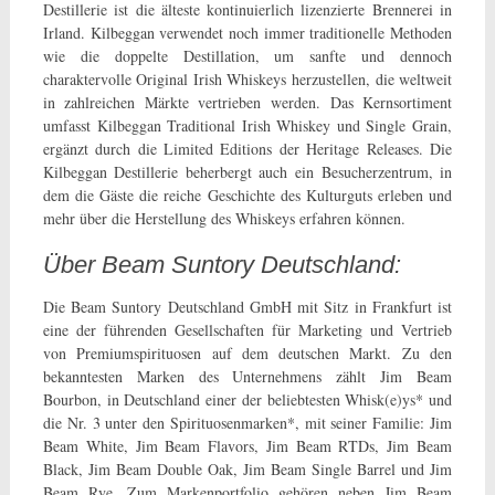
Destillerie ist die älteste kontinuierlich lizenzierte Brennerei in
Irland. Kilbeggan verwendet noch immer traditionelle Methoden
wie die doppelte Destillation, um sanfte und dennoch
charaktervolle Original Irish Whiskeys herzustellen, die weltweit
in zahlreichen Märkte vertrieben werden. Das Kernsortiment
umfasst Kilbeggan Traditional Irish Whiskey und Single Grain,
ergänzt durch die Limited Editions der Heritage Releases. Die
Kilbeggan Destillerie beherbergt auch ein Besucherzentrum, in
dem die Gäste die reiche Geschichte des Kulturguts erleben und
mehr über die Herstellung des Whiskeys erfahren können.
Über Beam Suntory Deutschland:
Die Beam Suntory Deutschland GmbH mit Sitz in Frankfurt ist
eine der führenden Gesellschaften für Marketing und Vertrieb
von Premiumspirituosen auf dem deutschen Markt. Zu den
bekanntesten Marken des Unternehmens zählt Jim Beam
Bourbon, in Deutschland einer der beliebtesten Whisk(e)ys* und
die Nr. 3 unter den Spirituosenmarken*, mit seiner Familie: Jim
Beam White, Jim Beam Flavors, Jim Beam RTDs, Jim Beam
Black, Jim Beam Double Oak, Jim Beam Single Barrel und Jim
Beam Rye. Zum Markenportfolio gehören neben Jim Beam